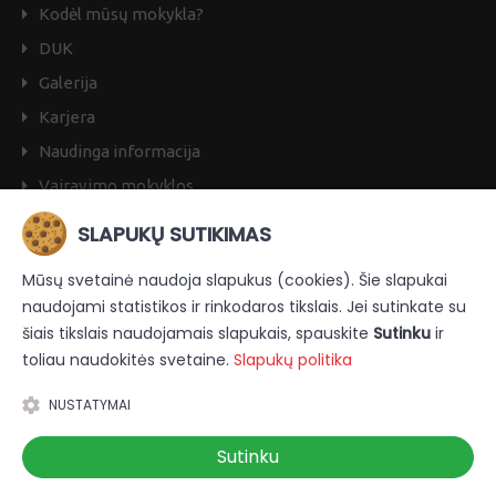
Galerija
Karjera
Naudinga informacija
Vairavimo mokyklos
Dovanų kuponas
ES Projektai
SLAPUKŲ SUTIKIMAS
Kontaktai
Mūsų svetainė naudoja slapukus (cookies). Šie slapukai
naudojami statistikos ir rinkodaros tikslais. Jei sutinkate su
šiais tikslais naudojamais slapukais, spauskite
Sutinku
ir
toliau naudokitės svetaine.
Slapukų politika
NUSTATYMAI
Copyright © 2026. UAB "LDV UNIO"
Privatumo politika
|
Sutinku
Slapukų politika