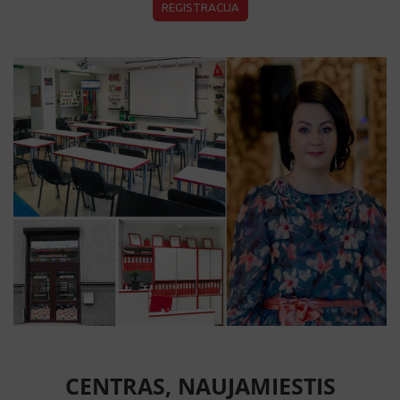
CENTRAS, NAUJAMIESTIS
Švitrigailos g. 3, Vilnius. Tel. +37065284426,