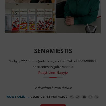
SENAMIESTIS
Sodų g. 22, Vilnius (Autobusų stotis). Tel. +37063488883,
senamiestis@draiveris.lt
Rodyti žemėlapyje
Vairavimo kursų datos:
NUOTOLIU →
2026-08-13
nuo
15:00
PR
AN
TR
KT
PN
REGISTRACIJA