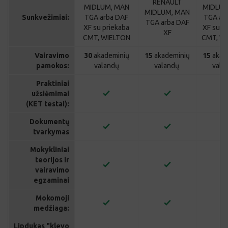
XF su priekaba
XF su p
XF
CMT, WIELTON
CMT, W
Vairavimo
30
akademinių
15
akademinių
15
akad
pamokos:
valandų
valandų
vala
Praktiniai
užsiėmimai
(KET testai):
Dokumentų
tvarkymas
Mokykliniai
teorijos ir
vairavimo
egzaminai
Mokomoji
medžiaga:
Lipdukas "klevo
lapas"