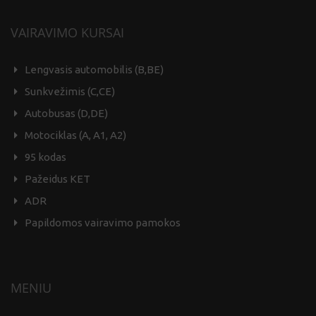
Lengvasis automobilis (B,BE)
Sunkvežimis (C,CE)
Autobusas (D,DE)
Motociklas (A, A1, A2)
95 kodas
Pažeidus KET
ADR
Papildomos vairavimo pamokos
MENIU
Kodėl mūsų mokykla?
DUK