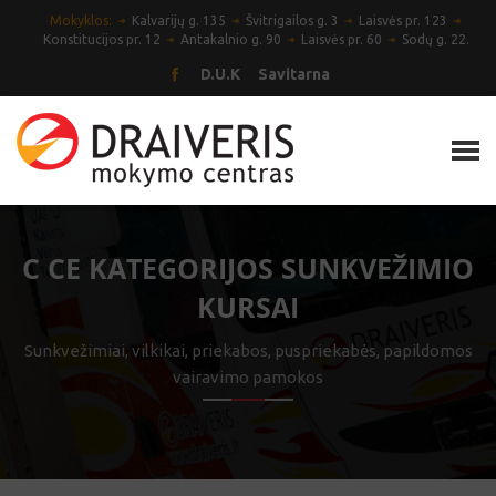
Mokyklos:
Kalvarijų g. 135
Švitrigailos g. 3
Laisvės pr. 123
Konstitucijos pr. 12
Antakalnio g. 90
Laisvės pr. 60
Sodų g. 22.
D.U.K
Savitarna
C CE KATEGORIJOS SUNKVEŽIMIO
KURSAI
Sunkvežimiai, vilkikai, priekabos, puspriekabės, papildomos
vairavimo pamokos