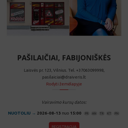
PAŠILAIČIAI, FABIJONIŠKĖS
Laisvės pr. 123, Vilnius. Tel. +37063099998,
pasilaiciai@draiveris.lt
Rodyti žemėlapyje
Vairavimo kursų datos:
NUOTOLIU →
2026-08-13
nuo
15:00
PR
AN
TR
KT
PN
REGISTRACIJA