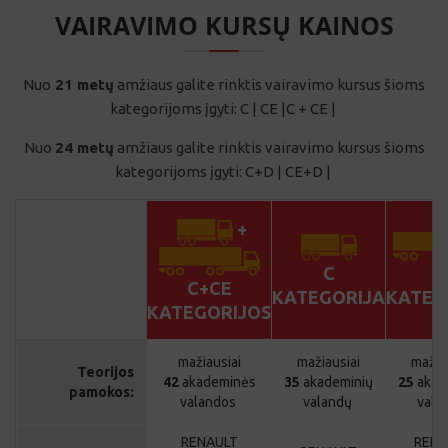
Nuo
21 metų
amžiaus galite rinktis vairavimo kursus šioms
kategorijoms įgyti: C | CE |C + CE |
Nuo
24 metų
amžiaus galite rinktis vairavimo kursus šioms
kategorijoms įgyti: C+D | CE+D |
+
C
C
C+CE
KATEGORIJA
KATEG
KATEGORIJOS
mažiausiai
mažiausiai
mažia
Teorijos
42
akademinės
35
akademinių
25
akad
pamokos:
valandos
valandų
vala
RENAULT
RENA
RENAULT
MIDLUM, MAN
MIDLUM
MIDLUM, MAN
Sunkvežimiai:
TGA arba DAF
TGA ar
TGA arba DAF