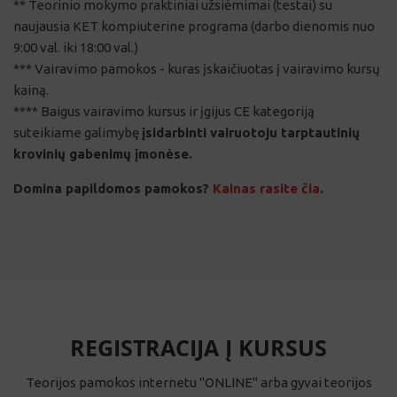
9:00 val. iki 18:00 val.)
*** Vairavimo pamokos - kuras įskaičiuotas į vairavimo kursų
kainą.
**** Baigus vairavimo kursus ir įgijus CE kategoriją
suteikiame galimybę
įsidarbinti vairuotoju tarptautinių
krovinių gabenimų įmonėse.
Domina papildomos pamokos?
Kainas rasite čia
.
REGISTRACIJA Į KURSUS
Teorijos pamokos internetu "ONLINE" arba gyvai teorijos
klasėje!! Registruokis į naujas grupes!