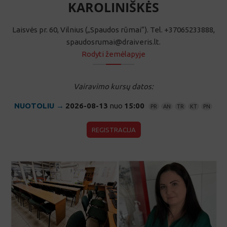
Laisvės pr. 60, Vilnius („Spaudos rūmai“). Tel. +37065233888,
spaudosrumai@draiveris.lt.
Rodyti žemėlapyje
Vairavimo kursų datos:
NUOTOLIU →
2026-08-13
nuo
15:00
PR
AN
TR
KT
PN
REGISTRACIJA