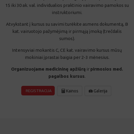
Atvykstant į kursus su savimi turėkite asmens dokumentą, B
kat. vairuotojo pažymėjimą ir pirmąją įmoką (trečdalis
sumos).
Intensyviai mokantis C, CE kat. vairavimo kursus mūsų
mokiniai įprastai baigia per 2-3 mėnesius.
Organizuojame medicininę apžiūrą
ir
pirmosios med.
pagalbos kursus
.
REGISTRACIJA
Kainos
Galerija
VAIRAVIMO KURSŲ KAINOS