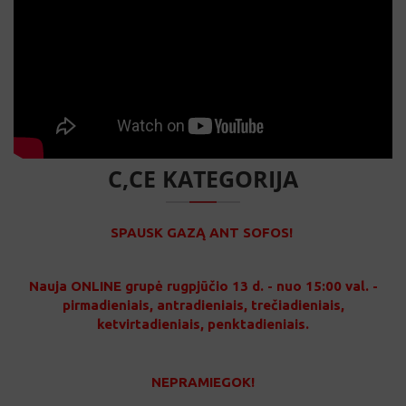
C,CE KATEGORIJA
SPAUSK GAZĄ ANT SOFOS!
Nauja ONLINE grupė rugpjūčio 13 d. - nuo 15:00 val. -
pirmadieniais, antradieniais, trečiadieniais,
ketvirtadieniais, penktadieniais.
NEPRAMIEGOK!
Ką daryti?
Registruokis online@draiveris.lt – gauk nuorodą –