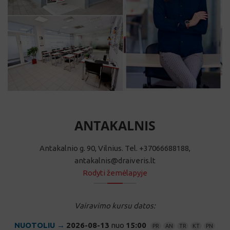
ANTAKALNIS
Antakalnio g. 90, Vilnius. Tel. +37066688188,
antakalnis@draiveris.lt
Rodyti žemėlapyje
Vairavimo kursu datos:
NUOTOLIU →
2026-08-13
nuo
15:00
PR
AN
TR
KT
PN
REGISTRACIJA