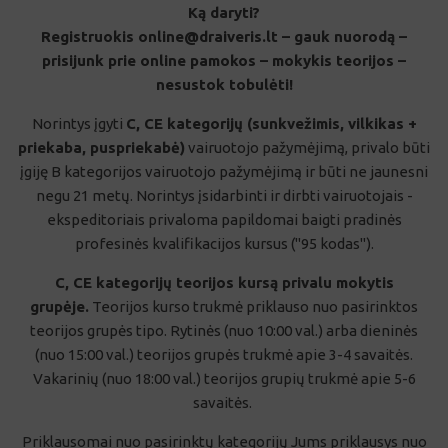
prisijunk prie online pamokos – mokykis teorijos –
nesustok tobulėti!
Norintys įgyti
C, CE kategorijų (sunkvežimis, vilkikas +
priekaba, puspriekabė)
vairuotojo pažymėjimą, privalo būti
įgiję B kategorijos vairuotojo pažymėjimą ir būti ne jaunesni
negu 21 metų. Norintys įsidarbinti ir dirbti vairuotojais -
ekspeditoriais privaloma papildomai baigti pradinės
profesinės kvalifikacijos kursus ("95 kodas").
C, CE kategorijų teorijos kursą privalu mokytis
grupėje.
Teorijos kurso trukmė priklauso nuo pasirinktos
teorijos grupės tipo. Rytinės (nuo 10:00 val.) arba dieninės
(nuo 15:00 val.) teorijos grupės trukmė apie 3-4 savaitės.
Vakarinių (nuo 18:00 val.) teorijos grupių trukmė apie 5-6
savaitės.
Priklausomai nuo pasirinktų kategorijų Jums priklausys nuo
15 iki 30 ak. val. individualios praktinio vairavimo pamokos su
instruktoriumi.