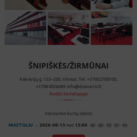
ŠNIPIŠKĖS/ŽIRMŪNAI
Kalvarijų g. 135–205, Vilnius. Tel. +37052700105,
+37064026689 info@draiveris.lt
Rodyti žemėlapyje
Vairavimo kursų datos:
NUOTOLIU →
2026-08-13
nuo
15:00
PR
AN
TR
KT
PN
REGISTRACIJA