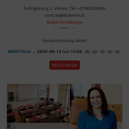
centras@draiveris.lt
Rodyti žemėlapyje
Vairavimo kursų datos:
NUOTOLIU →
2026-08-13
nuo
15:00
PR
AN
TR
KT
PN
REGISTRACIJA