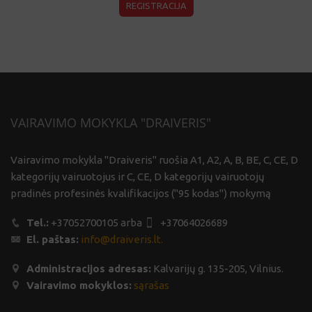
VAIRAVIMO MOKYKLA "DRAIVERIS"
Vairavimo mokykla "Draiveris" ruošia A1, A2, A, B, BE, C, CE, D
kategorijų vairuotojus ir C, CE, D kategorijų vairuotojų
pradinės profesinės kvalifikacijos ("95 kodas") mokymą
Tel.:
+37052700105 arba
+37064026689
El. paštas:
info@draiveris.lt.
Administracijos adresas:
Kalvarijų g. 135-205, Vilnius.
Vairavimo mokyklos:
sąrašas
VAIRAVIMO KURSAI