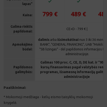
799
€
489 €
48
Kaina:
Galima rinktis
CE+D - 799 € |
papildomai:
dalimis
arba
išsimokėtinai
nuo 3 iki 36 mėn. p
Apmokėjimo
BANK", "GENERAL FINANCING", UAB "Mokilizin
būdai:
"SB lizingas" - dėl papildomos informacijos tei
administracijoje.
Galimas 100 proc. C, CE, D, DE kat. ir "95 
Papildomos
kursų finansavimas pagal valstybės remi
galimybės:
programas, išsamesnę informaciją galite 
administracijoje
Paaiškinimai:
* Mokomoji medžiaga - kelių eismo taisyklių mokomoji
knygelė.
** Teorinio mokymo praktiniai užsiėmimai (testai) su
naujausia KET kompiuterine programa (darbo dienomis nuo