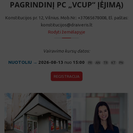
Konstitucijos pr. 12, Vilnius. Mob.Nr.: +37065678008, El. paštas:
konstitucijos@draiveris.lt
Rodyti žemėlapyje
Vairavimo kursų datos:
NUOTOLIU →
2026-08-13
nuo
15:00
PR
AN
TR
KT
PN
REGISTRACIJA